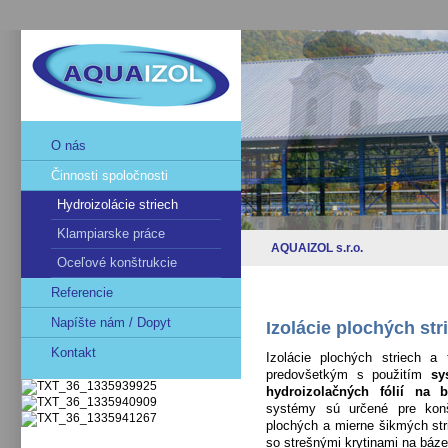
O nás
Činnosti spoločnosti
Hydroizolácie striech
Klampiarske práce
AQUAIZOL s.r.o.
Oceľové konštrukcie
Referencie
Napíšte nám / Dopyt
Izolácie plochých str
Kontakt
Izolácie plochých striech a 
predovšetkým s použitím
sys
hydroizolačných fólií na
systémy sú určené pre konš
plochých a mierne šikmých str
so strešnými krytinami na báze