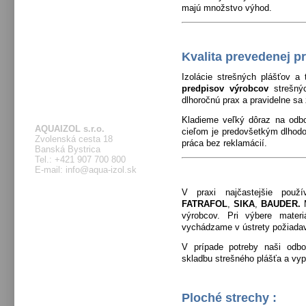
majú množstvo výhod.
Kvalita prevedenej p
Izolácie strešných plášťov a
predpisov výrobcov
strešný
dlhoročnú prax a pravidelne sa
Kladieme veľký dôraz na odbo
AQUAIZOL s.r.o.
cieľom je predovšetkým dlhod
Zvolenská cesta 18
práca bez reklamácií.
Banská Bystrica
Tel.: +421 907 700 800
E-mail: info@aqua-izol.sk
V praxi najčastejšie použ
FATRAFOL
,
SIKA
,
BAUDER.
výrobcov. Pri výbere materiá
vychádzame v ústrety požiad
V prípade potreby naši odbor
skladbu strešného plášťa a vy
Ploché strechy :